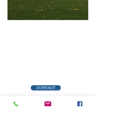
La Charillière,
85500 Les Herbiers
Accueil
Tél :
02 51 66 69 04
CONTACT
ACCUEIL
: du 1/10
au 31/03
OUVERT TOUS LES JOURS
LUNDI : 14H
- 18H
DU MARDI AU DIMANCHE :
9H30 - 12H30 ;
14H - 18H